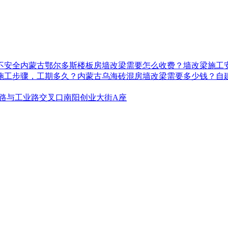
不安全
内蒙古鄂尔多斯楼板房墙改梁需要怎么收费？墙改梁施工
施工步骤，工期多久？
内蒙古乌海砖混房墙改梁需要多少钱？自
路与工业路交叉口南阳创业大街A座