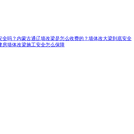
安全吗？
内蒙古通辽墙改梁是怎么收费的？墙体改大梁到底安全
建房墙体改梁施工安全怎么保障