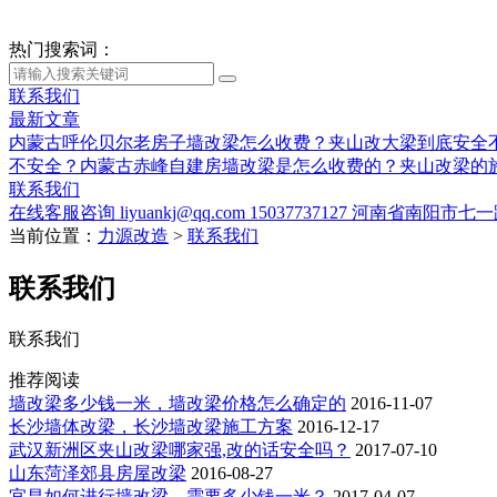
热门搜索词：
联系我们
最新文章
内蒙古呼伦贝尔老房子墙改梁怎么收费？夹山改大梁到底安全
不安全？
内蒙古赤峰自建房墙改梁是怎么收费的？夹山改梁的
联系我们
在线客服咨询
liyuankj@qq.com
15037737127
河南省南阳市七一
当前位置：
力源改造
>
联系我们
联系我们
联系我们
推荐阅读
墙改梁多少钱一米，墙改梁价格怎么确定的
2016-11-07
长沙墙体改梁，长沙墙改梁施工方案
2016-12-17
武汉新洲区夹山改梁哪家强,改的话安全吗？
2017-07-10
山东菏泽郊县房屋改梁
2016-08-27
宜昌如何进行墙改梁，需要多少钱一米？
2017-04-07