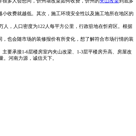
许很多人会想问，忻州墙改梁如何收费，忻州的
夹山改梁
到底多
越小收费就越低。其次，施工环境安全性以及施工地所在地区的
.75万人，人口密度为122人每平方公里，行政驻地在忻府区。根据
同，也会随市场的装修报价有所变化，想了解符合市场行情的装
。主要承接1-6层楼房室内夹山改梁、1-3层平楼房升高、房屋改
量。河南力源，诚信天下。