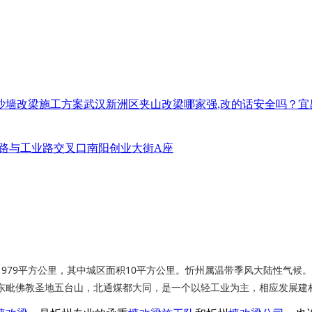
沙墙改梁施工方案
武汉新洲区夹山改梁哪家强,改的话安全吗？
宜
路与工业路交叉口南阳创业大街A座
979平方公里，其中城区面积10平方公里。忻州属温带季风大陆性气候
东毗佛教圣地五台山，北通煤都大同，是一个以轻工业为主，相应发展建