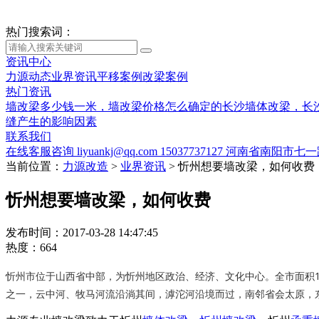
热门搜索词：
资讯中心
力源动态
业界资讯
平移案例
改梁案例
热门资讯
墙改梁多少钱一米，墙改梁价格怎么确定的
长沙墙体改梁，长
缝产生的影响因素
联系我们
在线客服咨询
liyuankj@qq.com
15037737127
河南省南阳市七一
当前位置：
力源改造
>
业界资讯
>
忻州想要墙改梁，如何收费
忻州想要墙改梁，如何收费
发布时间：2017-03-28 14:47:45
热度：664
忻州市位于山西省中部，为忻州地区政治、经济、文化中心。全市面积1
之一，云中河、牧马河流沿淌其间，滹沱河沿境而过，南邻省会太原，