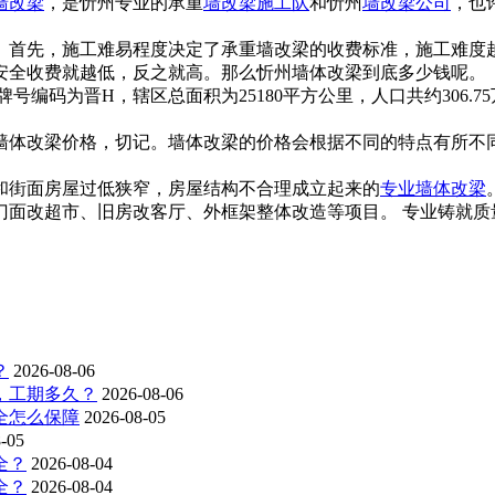
墙改梁
，是忻州专业的承重
墙改梁施工队
和忻州
墙改梁公司
，也
首先，施工难易程度决定了承重墙改梁的收费标准，施工难度
安全收费就越低，反之就高。那么忻州墙体改梁到底多少钱呢。
车牌号编码为晋H，辖区总面积为25180平方公里，人口共约306
体改梁价格，切记。墙体改梁的价格会根据不同的特点有所不
和街面房屋过低狭窄，房屋结构不合理成立起来的
专业墙体改梁
门面改超市、旧房改客厅、外框架整体改造等项目。 专业铸就质
？
2026-08-06
，工期多久？
2026-08-06
全怎么保障
2026-08-05
-05
全？
2026-08-04
全？
2026-08-04