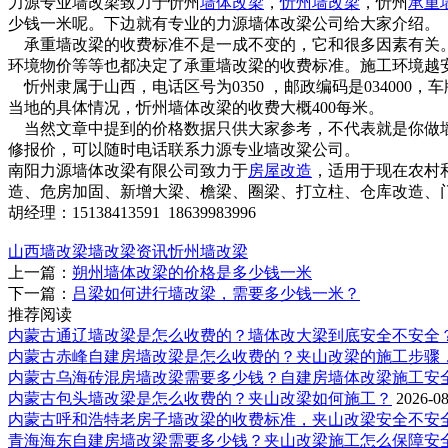
力源专业墙改梁致力于忻州
墙体改梁
，
忻州墙改梁
，忻州
承重
少钱一米呢。下边就有专业的力源墙体改梁公司给大家介绍。
承重墙改梁的收费标准不是一成不变的，它和很多因素有关。
环境物价等等也都决定了承重墙改梁的收费标准。施工环境越
忻州隶属于山西，电话区号为0350 ，邮政编码是034000，
当地的具体情况，忻州墙体改梁的收费大概400每米。
当然文章中提到的价格数据只供大家参考，不代表就是你做墙
修报价，可以随时电话联系力源专业墙改粱公司。
南阳力源墙体改梁有限公司致力于
房屋改造
，适用于现在农村
造、危房加固、新增大梁、檐梁、圈梁、打立柱、仓库改造、
胡经理：15138413591 18639983996
山西墙改梁
墙改梁资讯
忻州墙改梁
上一篇：
朔州墙体改梁的价格是多少钱一米
下一篇：
吕梁如何进行墙改梁，需要多少钱一米？
推荐阅读
内蒙古通辽墙改梁是怎么收费的？墙体改大梁到底安全不安全
内蒙古赤峰自建房墙改梁是怎么收费的？夹山改梁的施工步骤
内蒙古乌海砖混房墙改梁需要多少钱？自建房墙体改梁施工安
内蒙古包头墙改梁是怎么收费的？夹山改梁如何施工？
2026-08
内蒙古呼和浩特老房子墙改梁的收费标准，夹山改梁安全不安
青海海东自建房墙改梁需要多少钱？夹山改梁施工怎么保障安