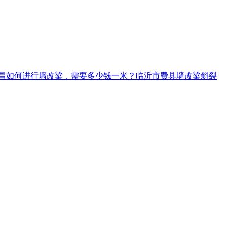
昌如何进行墙改梁，需要多少钱一米？
临沂市费县墙改梁斜裂