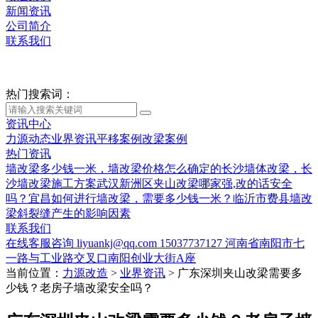
新闻资讯
公司简介
联系我们
热门搜索词：
资讯中心
力源动态
业界资讯
平移案例
改梁案例
热门资讯
墙改梁多少钱一米，墙改梁价格怎么确定的
长沙墙体改梁，长
沙墙改梁施工方案
武汉新洲区夹山改梁哪家强,改的话安全
吗？
宜昌如何进行墙改梁，需要多少钱一米？
临沂市费县墙改
梁斜裂缝产生的影响因素
联系我们
在线客服咨询
liyuankj@qq.com
15037737127
河南省南阳市七
一路与工业路交叉口南阳创业大街A座
当前位置：
力源改造
>
业界资讯
>
广东深圳夹山改梁需要多
少钱？老房子墙改梁安全吗？