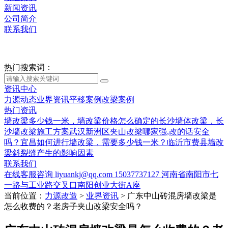
新闻资讯
公司简介
联系我们
热门搜索词：
资讯中心
力源动态
业界资讯
平移案例
改梁案例
热门资讯
墙改梁多少钱一米，墙改梁价格怎么确定的
长沙墙体改梁，长
沙墙改梁施工方案
武汉新洲区夹山改梁哪家强,改的话安全
吗？
宜昌如何进行墙改梁，需要多少钱一米？
临沂市费县墙改
梁斜裂缝产生的影响因素
联系我们
在线客服咨询
liyuankj@qq.com
15037737127
河南省南阳市七
一路与工业路交叉口南阳创业大街A座
当前位置：
力源改造
>
业界资讯
>
广东中山砖混房墙改梁是
怎么收费的？老房子夹山改梁安全吗？