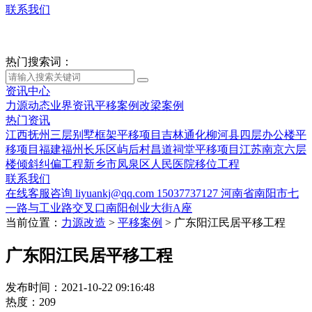
联系我们
热门搜索词：
资讯中心
力源动态
业界资讯
平移案例
改梁案例
热门资讯
江西抚州三层别墅框架平移项目
吉林通化柳河县四层办公楼平
移项目
福建福州长乐区屿后村昌道祠堂平移项目
江苏南京六层
楼倾斜纠偏工程
新乡市凤泉区人民医院移位工程
联系我们
在线客服咨询
liyuankj@qq.com
15037737127
河南省南阳市七
一路与工业路交叉口南阳创业大街A座
当前位置：
力源改造
>
平移案例
>
广东阳江民居平移工程
广东阳江民居平移工程
发布时间：2021-10-22 09:16:48
热度：209