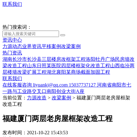
联系我们
热门搜索词：
资讯中心
力源动态
业界资讯
平移案例
改梁案例
热门资讯
湖南长沙市长沙县三层楼房改框架工程
洛阳牡丹广场民房墙改
梁改造工程
山东日照某医院四层楼框架化改造工程
山西临汾两
层楼墙改梁扩展工程
湖北襄阳某商场截面加固工程
联系我们
在线客服咨询
liyuankj@qq.com
15037737127
河南省南阳市七
一路与工业路交叉口南阳创业大街A座
当前位置：
力源改造
>
改梁案例
>
福建厦门两层老房屋框架
改造工程
福建厦门两层老房屋框架改造工程
发布时间：2021-10-22 15:43:53