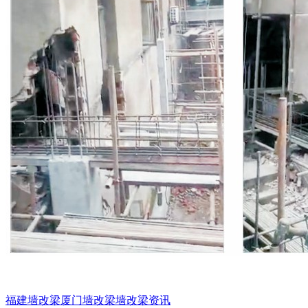
福建墙改梁
厦门墙改梁
墙改梁资讯